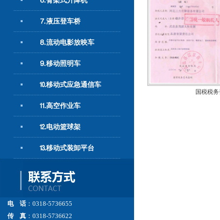
⒍臂架式升降机
⒎液压登车桥
⒏流动电影放映车
⒐移动照明车
⒑移动式应急通信车
国税税务
⒒高空作业车
⒓电动篮球架
⒔移动式装卸平台
电 话
：0318-5736655
传 真
：0318-5736622