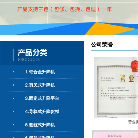
公司荣誉
⒈铝合金升降机
⒉剪叉式升降机
⒊固定式升降平台
⒋导轨式升降货梯
营业
⒌套缸式升降机