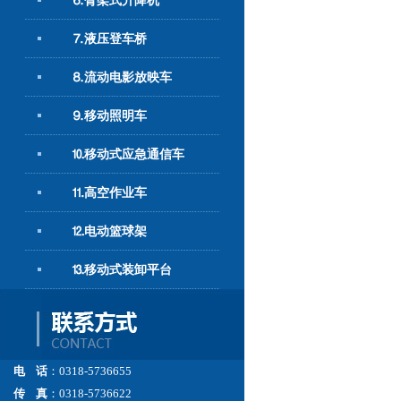
⒍臂架式升降机
⒎液压登车桥
⒏流动电影放映车
⒐移动照明车
⒑移动式应急通信车
⒒高空作业车
⒓电动篮球架
⒔移动式装卸平台
电 话
：0318-5736655
传 真
：0318-5736622