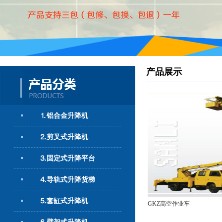
产品展示
⒈铝合金升降机
⒉剪叉式升降机
⒊固定式升降平台
⒋导轨式升降货梯
⒌套缸式升降机
GKZ高空作业车