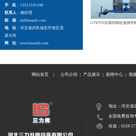
手 机
：13513181196
联系人
：姚经理
邮 箱
：sl@hssanli.com
GTWYF(II)系列双柱放倒升
地 址
：河北省武邑城东开发区茂
源大街
网 址
：www.hssanli.com
网站首页
|
公司介绍
|
产品展示
|
新闻中心
|
视
地址：河北省
全国免费咨询专线：
传真：0318-573