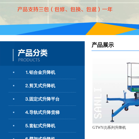
产品展示
⒈铝合金升降机
⒉剪叉式升降机
⒊固定式升降平台
⒋导轨式升降货梯
⒌套缸式升降机
GTWY(I)系列升降机