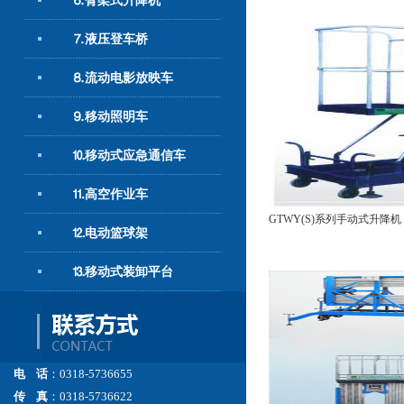
⒍臂架式升降机
⒎液压登车桥
⒏流动电影放映车
⒐移动照明车
⒑移动式应急通信车
⒒高空作业车
GTWY(S)系列手动式升降机
⒓电动篮球架
⒔移动式装卸平台
电 话
：0318-5736655
传 真
：0318-5736622