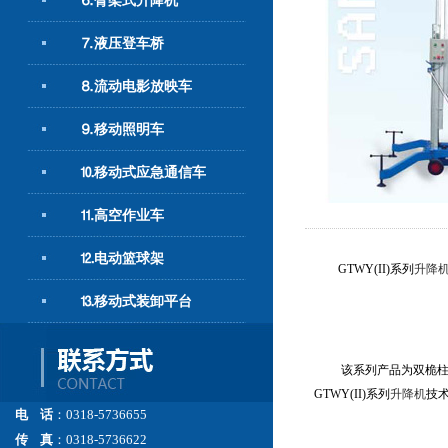
⒍臂架式升降机
⒎液压登车桥
⒏流动电影放映车
⒐移动照明车
⒑移动式应急通信车
⒒高空作业车
⒓电动篮球架
GTWY(II)系列
升降
⒔移动式装卸平台
该系列产品为双桅柱升
GTWY(II)系列
升降机
技
电 话
：0318-5736655
传 真
：0318-5736622