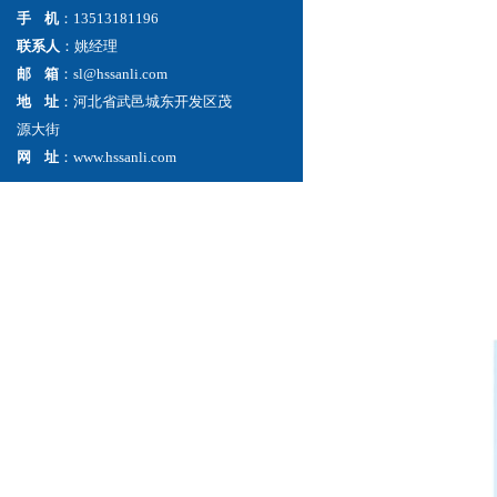
手 机
：13513181196
联系人
：姚经理
邮 箱
：sl@hssanli.com
地 址
：河北省武邑城东开发区茂
源大街
网 址
：www.hssanli.com