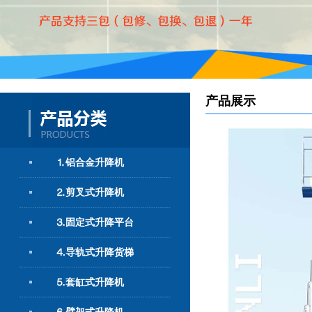
产品展示
⒈铝合金升降机
⒉剪叉式升降机
⒊固定式升降平台
⒋导轨式升降货梯
⒌套缸式升降机