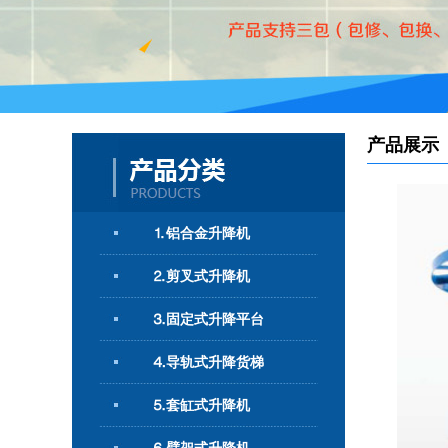
产品展示
⒈铝合金升降机
⒉剪叉式升降机
⒊固定式升降平台
⒋导轨式升降货梯
⒌套缸式升降机