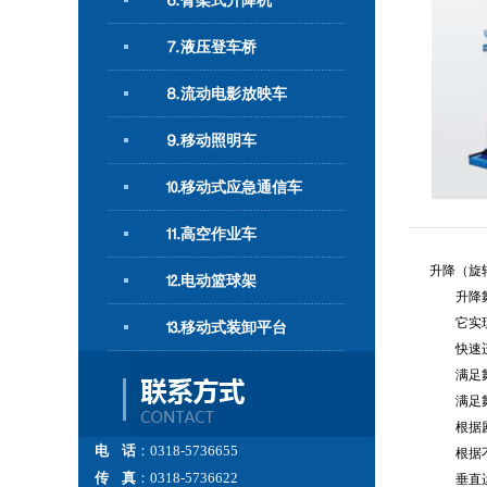
⒍臂架式升降机
⒎液压登车桥
⒏流动电影放映车
⒐移动照明车
⒑移动式应急通信车
⒒高空作业车
升降（旋
⒓电动篮球架
升降舞台
它实现
⒔移动式装卸平台
快速迁
满足舞
满足舞
根据剧
电 话
：0318-5736655
根据不同
传 真
：0318-5736622
垂直运