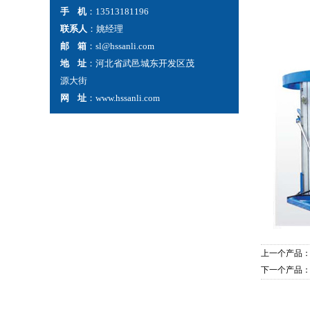
手 机
：13513181196
联系人
：姚经理
邮 箱
：sl@hssanli.com
地 址
：河北省武邑城东开发区茂
源大街
网 址
：www.hssanli.com
上一个产品
下一个产品