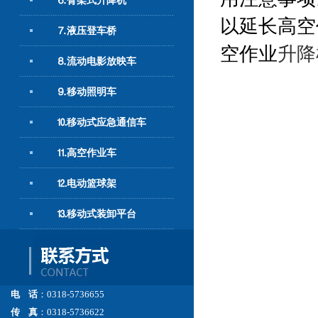
⒍臂架式升降机
以延长高空
⒎液压登车桥
空作业
升降
⒏流动电影放映车
⒐移动照明车
⒑移动式应急通信车
⒒高空作业车
⒓电动篮球架
⒔移动式装卸平台
电 话
：0318-5736655
传 真
：0318-5736622