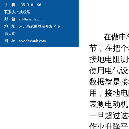
手 机
：13513181196
联系人
：姚经理
邮 箱
：sl@hssanli.com
地 址
：河北省武邑城东开发区茂
源大街
在做电气
网 址
：www.hssanli.com
节，在把个
接地电阻测
使用电气设
数据就是接
用，接地电
表测电动机
一旦超过这
作业
升降平