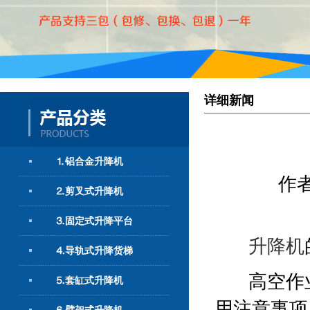
详细新闻
⒈铝合金升降机
作
⒉剪叉式升降机
⒊固定式升降平台
升降机
⒋导轨式升降货梯
高空作
⒌套缸式升降机
用注意事项